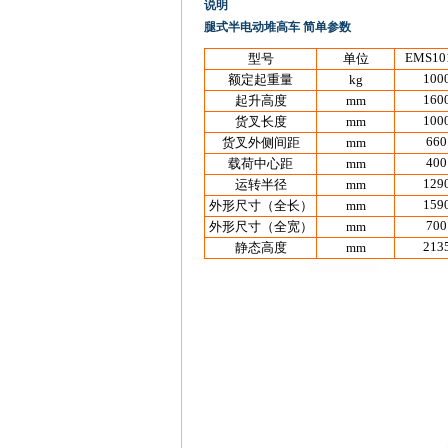
说明
腿式半电动堆高车 简单参数
EMS10
型号
单位
100
额定起重量
kg
160
起升高度
mm
100
货叉长度
mm
660
货叉外侧间距
mm
400
载荷中心距
mm
129
运转半径
mm
159
外形尺寸（全长）
mm
700
外形尺寸（全宽）
mm
213
静态高度
mm