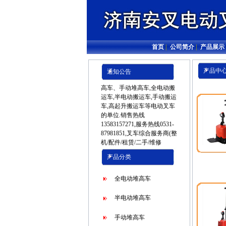
首页
|
公司简介
|
产品展示
济南安叉机械设备有限公司
是一家专业销售维修全电动
产品中
通知公告
液压堆高车、半电动液压堆
高车、手动堆高车,全电动搬
运车,半电动搬运车,手动搬运
车,高起升搬运车等电动叉车
的单位.销售热线
13583157271,服务热线0531-
87981851,叉车综合服务商(整
机/配件/租赁/二手/维修
等)。 我们将坚持以专
业的技术、合理的价格为用
产品分类
户提供更为及时、优质的牌
服务,地址:济南市天桥区二环
全电动堆高车
北路7188号(摩托车大世界对
面),电话:13583157271 固定电
半电动堆高车
话:0531-87981851,传真:0531-
85761779联系人:吴经理
手动堆高车