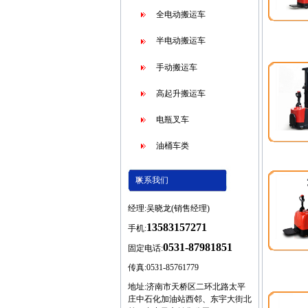
全电动搬运车
半电动搬运车
手动搬运车
高起升搬运车
电瓶叉车
油桶车类
联系我们
经理:吴晓龙(销售经理)
13583157271
手机:
0531-87981851
固定电话:
传真:0531-85761779
地址:济南市天桥区二环北路太平
庄中石化加油站西邻、东宇大街北