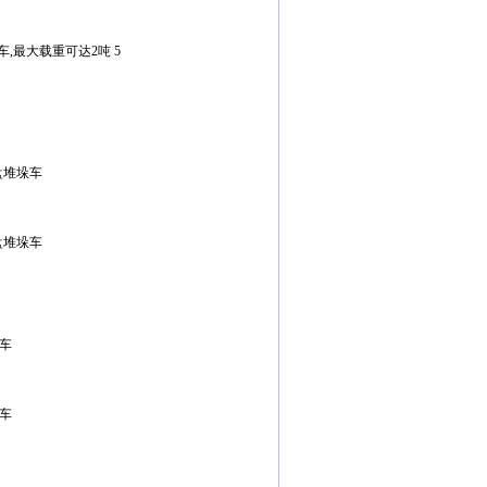
,最大载重可达2吨 5
盘堆垛车
盘堆垛车
高车
高车