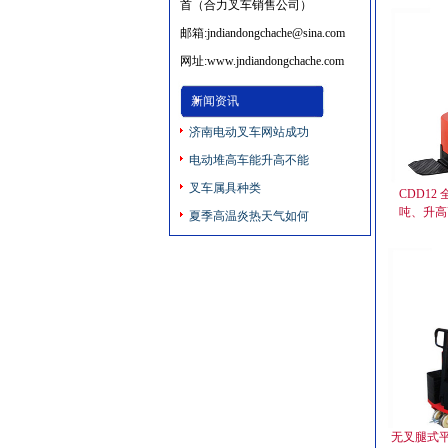
首（合力叉车销售公司）
邮箱:jndiandongchache@sina.com
网址:www.jndiandongchache.com
新闻资讯
济南电动叉车网站成功
电动堆高车能升高不能
叉车属具种类
CDD12
吨、升高高度
夏季高温炎热天气如何
无叉腿式