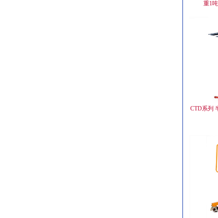
重1
CTD系列