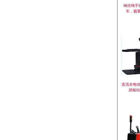
钢丝绳手摇
车，载重2
直流全电动托
踏板站