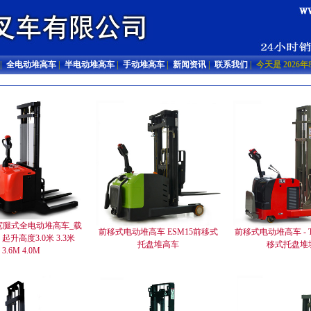
|
全电动堆高车
|
半电动堆高车
|
手动堆高车
|
新闻资讯
|
联系我们
| 今天是 202
X 宽腿式全电动堆高车_载
前移式电动堆高车 ESM15前移式
前移式电动堆高车 - 
、起升高度3.0米 3.3米
托盘堆高车
移式托盘堆
3.6M 4.0M