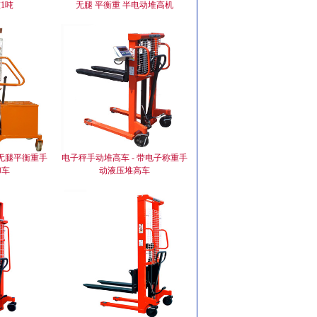
1吨
无腿 平衡重 半电动堆高机
 无腿平衡重手
电子秤手动堆高车 - 带电子称重手
卸车
动液压堆高车