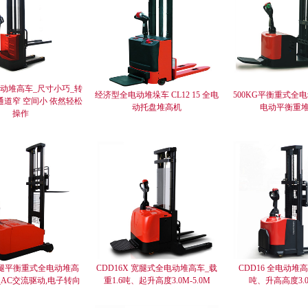
动堆高车_尺寸小巧_转
经济型全电动堆垛车 CL12 15 全电
500KG平衡重式全
通道窄 空间小 依然轻松
动托盘堆高机
电动平衡重
操作
无腿平衡重式全电动堆高
CDD16X 宽腿式全电动堆高车_载
CDD16 全电动堆高
_AC交流驱动,电子转向
重1.6吨、起升高度3.0M-5.0M
吨、升高高度3.0米