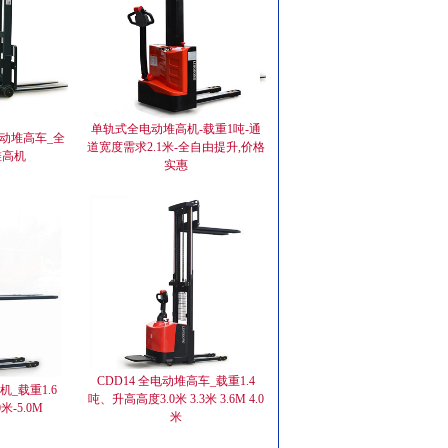
单轨式全电动堆高机-载重1吨-通
电动堆高车_全
道宽度需求2.1米-全自由提升,价格
堆高机
实惠
CDD14 全电动堆高车_载重1.4
机_载重1.6
吨、升高高度3.0米 3.3米 3.6M 4.0
-5.0M
米