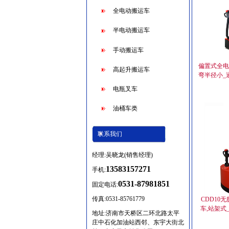
全电动搬运车
半电动搬运车
手动搬运车
偏置式全电
高起升搬运车
弯半径小_
电瓶叉车
油桶车类
联系我们
经理:吴晓龙(销售经理)
13583157271
手机:
0531-87981851
固定电话:
传真:0531-85761779
CDD10
车,站架式
地址:济南市天桥区二环北路太平
庄中石化加油站西邻、东宇大街北