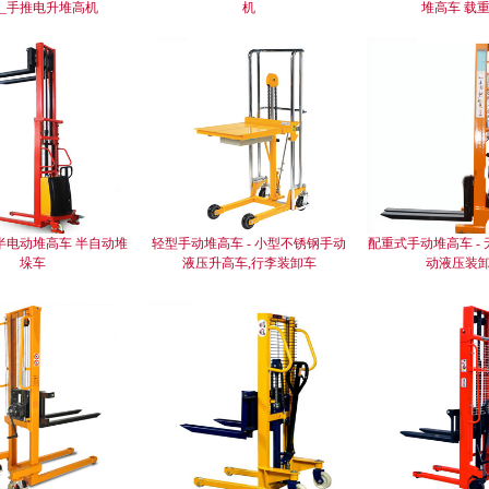
吨_手推电升堆高机
机
堆高车 载重
 半电动堆高车 半自动堆
轻型手动堆高车 - 小型不锈钢手动
配重式手动堆高车 -
垛车
液压升高车,行李装卸车
动液压装