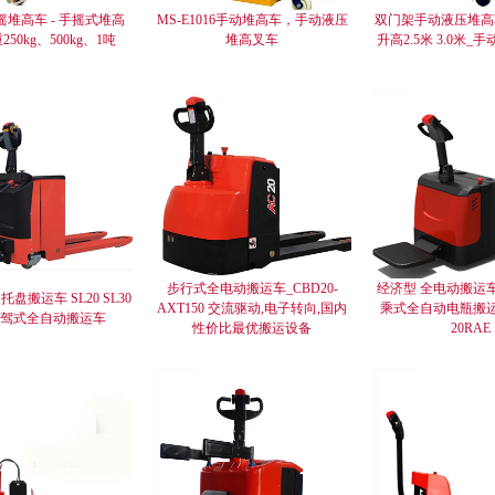
堆高车 - 手摇式堆高
MS-E1016手动堆高车，手动液压
双门架手动液压堆高车
50kg、500kg、1吨
堆高叉车
升高2.5米 3.0米
步行式全电动搬运车_CBD20-
经济型 全电动搬运车
盘搬运车 SL20 SL30
AXT150 交流驱动,电子转向,国内
乘式全自动电瓶搬运车
驾式全自动搬运车
性价比最优搬运设备
20RAE