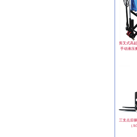
剪叉式高起
手动液压
三支点后驱电
（A